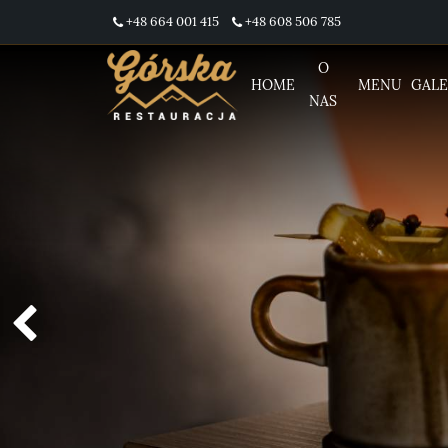
+48 664 001 415
+48 608 506 785
O
HOME
MENU
GALE
NAS