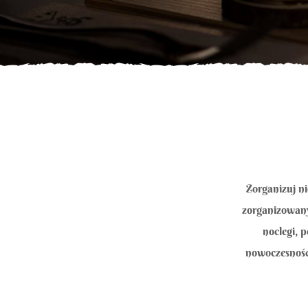
Zorganizuj n
zorganizowany
noclegi, 
nowoczesnośc